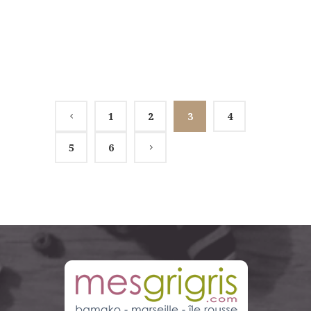
AFFICHER PLUS
1
2
3
4
5
6