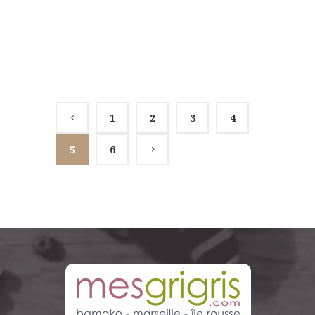
AFFICHER PLUS
1
2
3
4
5
6