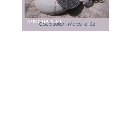
AFFICHER PLUS
BY
CECILE
1ERE SORTIE DE
PRINTEMPS –
SAMEDI 19 ET
DIMANCHE 20
AVRIL 2014 À
TOULON
AFFICHER PLUS