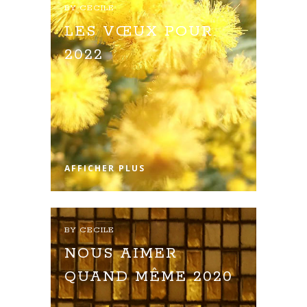
BY
CECILE
LES VŒUX POUR
2022
AFFICHER PLUS
BY
CECILE
NOUS AIMER
QUAND MÊME 2020