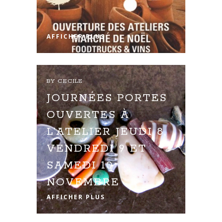
AFFICHER PLUS
BY
CECILE
JOURNÉES PORTES
OUVERTES À
L’ATELIER JEUDI 8,
VENDREDI 9 ET
SAMEDI 10
NOVEMBRE
AFFICHER PLUS