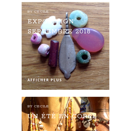
BY
CECILE
EXPOSITION
SEPTEMBRE 2018
AFFICHER PLUS
BY
CECILE
UN ÉTÉ EN CORSE