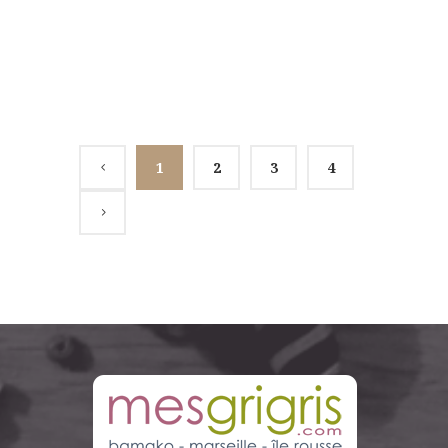
AFFICHER PLUS
1
2
3
4