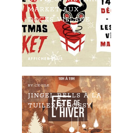
MARKET AUX
DOCKS VILLAGE
AFFICHER PLUS
BY
CECILE
JINGEL BELLS À LA
TUILERIE BOSSY