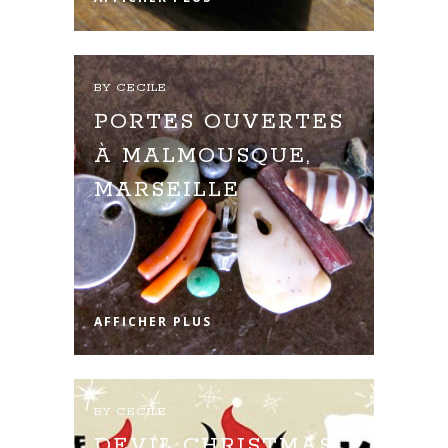
BY
CECILE
PORTES OUVERTES
À MALMOUSQUE,
MARSEILLE
AFFICHER PLUS
BY
CECILE
DEVIL CHRISTMAS