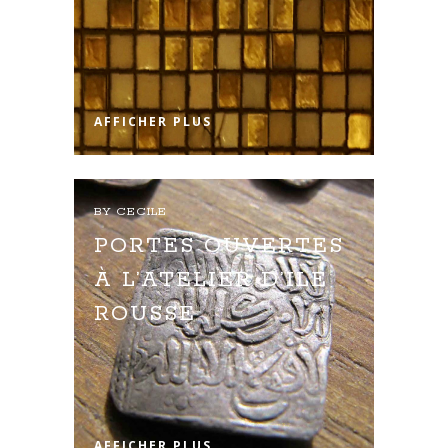
AFFICHER PLUS
BY
CECILE
PORTES OUVERTES
À L’ATELIER D’ILE
ROUSSE
AFFICHER PLUS