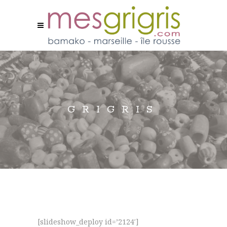
GRIGRIS
[slideshow_deploy id=’2124′]