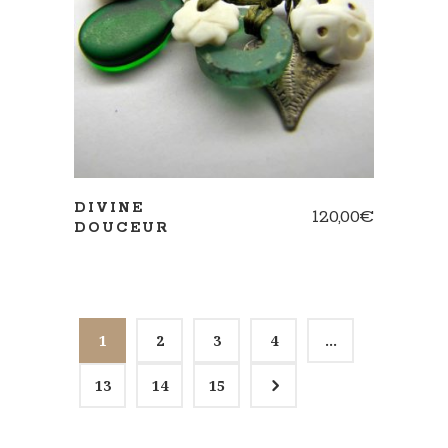
AJOUTER AU PANIER
DIVINE
120,00
€
DOUCEUR
1
2
3
4
…
5
13
14
15