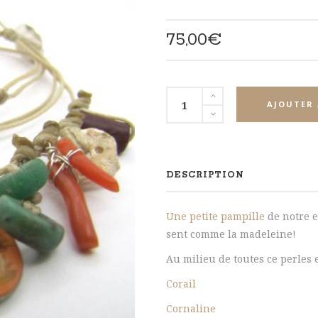
75,00
€
quantité
AJOUTER 
de
De
notre
enfance
DESCRIPTION
Une petite pampille
de notre e
sent comme la madeleine!
Au milieu de toutes ce perles 
Corail
Cornaline