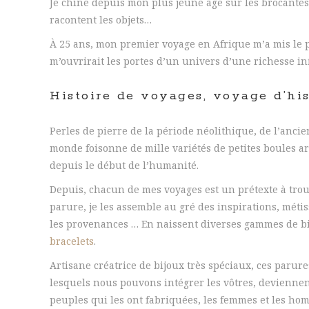
Je chine depuis mon plus jeune âge sur les brocantes 
racontent les objets…
À 25 ans, mon premier voyage en Afrique m’a mis le p
m’ouvrirait les portes d’un univers d’une richesse infi
Histoire de voyages, voyage d’his
Perles de pierre de la période néolithique, de l’ancie
monde foisonne de mille variétés de petites boules a
depuis le début de l’humanité.
Depuis, chacun de mes voyages est un prétexte à trouv
parure, je les assemble au gré des inspirations, méti
les provenances … En naissent diverses gammes de b
bracelets
.
Artisane créatrice de bijoux très spéciaux, ces paru
lesquels nous pouvons intégrer les vôtres, deviennent d
peuples qui les ont fabriquées, les femmes et les hom