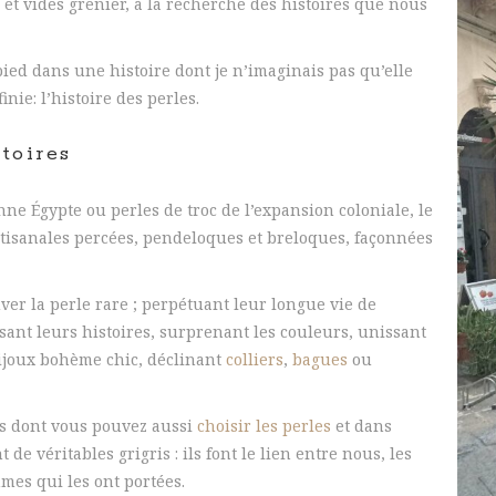
et vides grenier, à la recherche des histoires que nous
ied dans une histoire dont je n’imaginais pas qu’elle
nie: l’histoire des perles.
toires
nne Égypte ou perles de troc de l’expansion coloniale, le
rtisanales percées, pendeloques et breloques, façonnées
er la perle rare ; perpétuant leur longue vie de
ssant leurs histoires, surprenant les couleurs, unissant
ijoux bohème chic, déclinant
colliers
,
bagues
ou
res dont vous pouvez aussi
choisir les perles
et dans
e véritables grigris : ils font le lien entre nous, les
mes qui les ont portées.