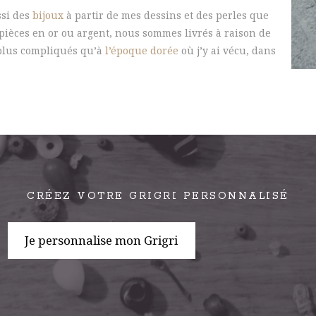
ssi des
bijoux
à partir de mes dessins et des perles que
 pièces en or ou argent, nous sommes livrés à raison de
t plus compliqués qu’à
l’époque dorée
où j’y ai vécu, dans
CRÉEZ VOTRE GRIGRI PERSONNALISÉ
Je personnalise mon Grigri