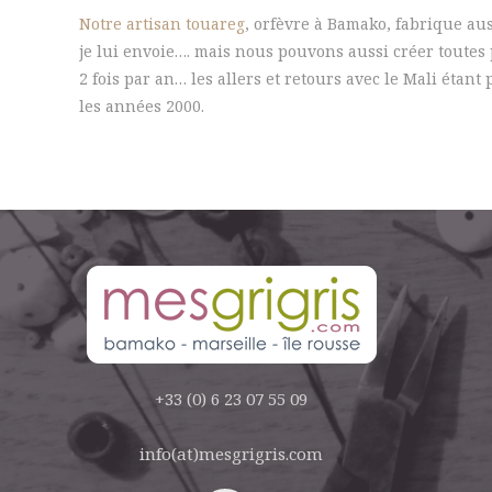
Notre artisan touareg
, orfèvre à Bamako, fabrique au
je lui envoie…. mais nous pouvons aussi créer toutes
2 fois par an… les allers et retours avec le Mali étan
les années 2000.
+33 (0) 6 23 07 55 09
info(at)mesgrigris.com