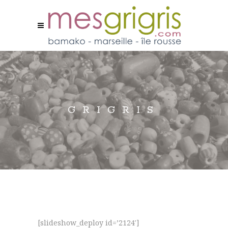
GRIGRIS
[slideshow_deploy id=’2124′]