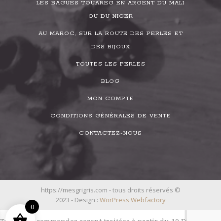
LES BAGUES TOUAREG EN ARGENT DU MALI
OU DU NIGER
AU MAROC, SUR LA ROUTE DES PERLES ET
DES BIJOUX
TOUTES LES PERLES
BLOG
MON COMPTE
CONDITIONS GÉNÉRALES DE VENTE
CONTACTEZ-NOUS
https://mesgrigris.com - tous droits réservés ©
2023 - Design :
WorPress Webfactory
0