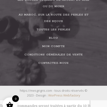
OU DU NIGER
AU MAROC, SUR LA ROUTE DES PERLES ET
DES BIJOUX
TOUTES LES PERLES
BLOG
MON COMPTE
CONDITIONS GÉNÉRALES DE VENTE
CONTACTEZ-NOUS
https://mesgrigris.com - tous droits réservés ©
2023 - Design :
WorPress Webfactory
0
Toutes les commandes seront traitées à partir du 10 Février