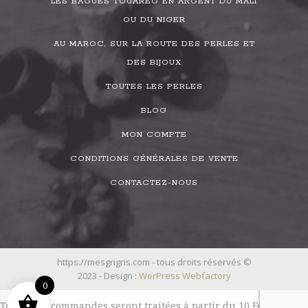
LES BAGUES TOUAREG EN ARGENT DU MALI
OU DU NIGER
AU MAROC, SUR LA ROUTE DES PERLES ET
DES BIJOUX
TOUTES LES PERLES
BLOG
MON COMPTE
CONDITIONS GÉNÉRALES DE VENTE
CONTACTEZ-NOUS
https://mesgrigris.com - tous droits réservés ©
2023 - Design :
WorPress Webfactory
0
Toutes les commandes seront traitées à partir du 10 Février