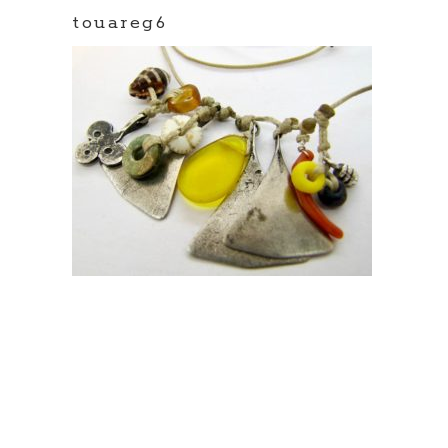
touareg6