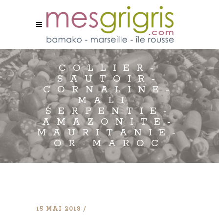
COLLIER-
SAUTOIR-
CORNALINE-
MALI-
SERPENTIE-
AMAZONITE-
MAURITANIE-
OR-MAROC
15 MAI 2018