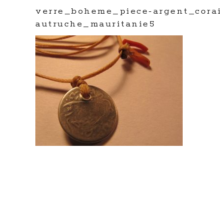
verre_boheme_piece-argent_cora
autruche_mauritanie5