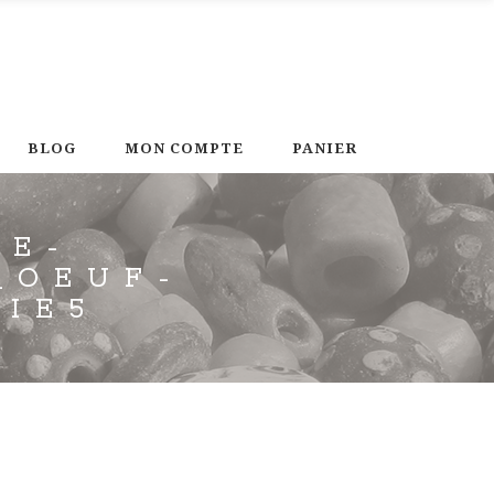
BLOG
MON COMPTE
PANIER
CE-
_OEUF-
IE5