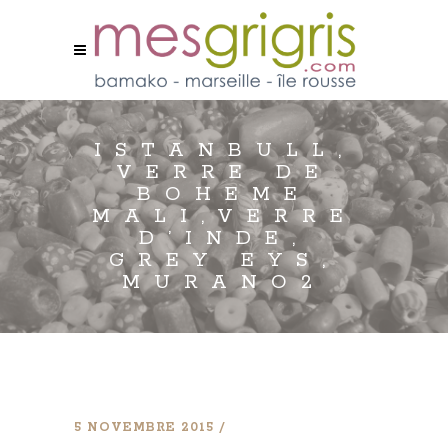
ISTANBULL,
VERRE DE
BOHEME
MALI,VERRE
D’INDE,
GREY EYS,
MURANO2
5 NOVEMBRE 2015