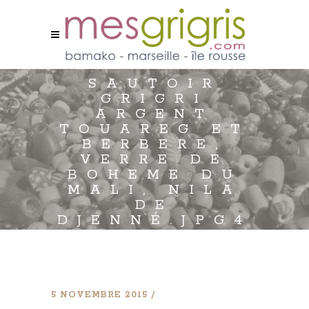
SAUTOIR
GRIGRI
ARGENT
TOUAREG ET
BERBERE,
VERRE DE
BOHEME DU
MALI, NILA
DE
DJENNÉ.JPG4
5 NOVEMBRE 2015