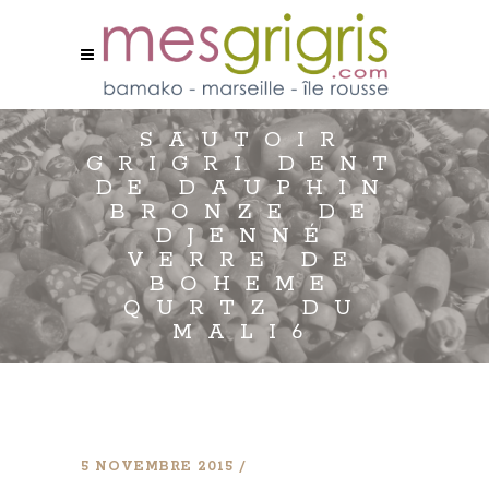
SAUTOIR
GRIGRI DENT
DE DAUPHIN
BRONZE DE
DJENNÉ
VERRE DE
BOHEME
QURTZ DU
MALI6
5 NOVEMBRE 2015