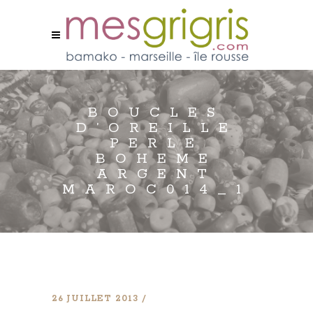
BOUCLES
D’OREILLE
PERLE
BOHEME
ARGENT
MAROC014_1
26 JUILLET 2013