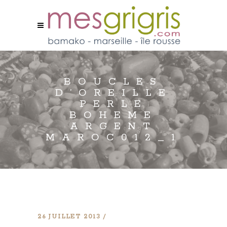
BOUCLES
D’OREILLE
PERLE
BOHEME
ARGENT
MAROC012_1
26 JUILLET 2013