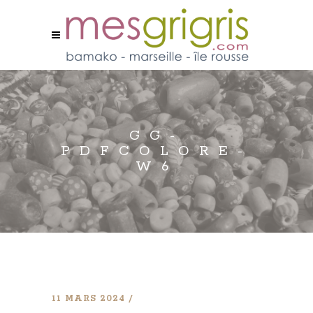
GG-
PDFCOLORE-
W6
11 MARS 2024