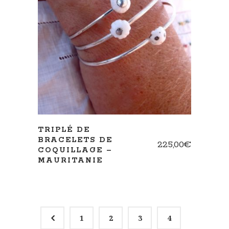
AJOUTER AU PANIER
TRIPLÉ DE
BRACELETS DE
225,00
€
COQUILLAGE –
MAURITANIE
4
1
2
3
4