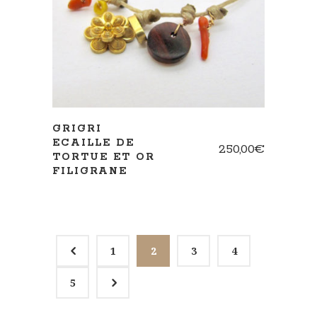
AJOUTER AU PANIER
GRIGRI
ECAILLE DE
250,00
€
TORTUE ET OR
FILIGRANE
4
1
2
3
4
5
5