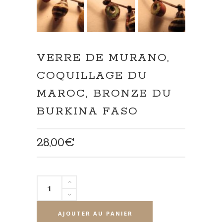
VERRE DE MURANO,
COQUILLAGE DU
MAROC, BRONZE DU
BURKINA FASO
28,00
€
quantité
de
Verre
AJOUTER AU PANIER
de