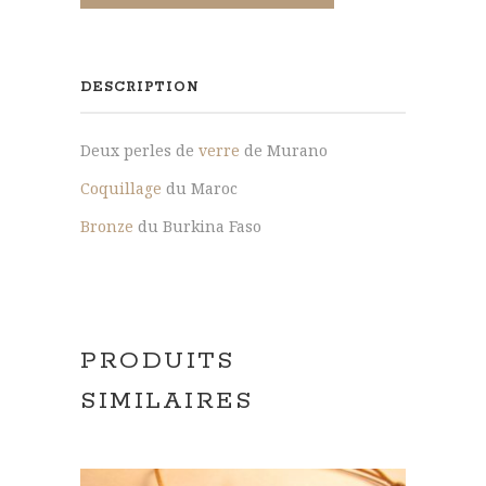
Murano,
coquillage
du
DESCRIPTION
Maroc,
bronze
Deux perles de
verre
de Murano
du
Burkina
Coquillage
du Maroc
Faso
Bronze
du Burkina Faso
PRODUITS
SIMILAIRES