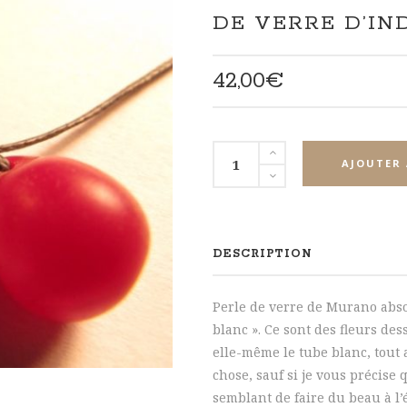
DE VERRE D’IN
42,00
€
quantité
AJOUTER 
de
Verre
de
Bohême,
DESCRIPTION
de
Murano
Perle de verre de Murano abso
et
blanc ». Ce sont des fleurs de
perle
elle-même le tube blanc, tout 
de
chose, sauf si je vous précise q
verre
semblant de faire du beau à l’
d'Inde