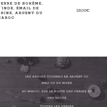
VERRE DE BOHÊME,
D’INDE, ÉMAIL DE
28,00
€
CHINE, ARGENT DU
MAROC
LES BAGUES TOUAREG EN ARGENT DU
MALI OU DU NIGER
AU MAROC, SUR LA ROUTE DES PERLES ET
DES BIJOUX
TOUTES LES PERLES