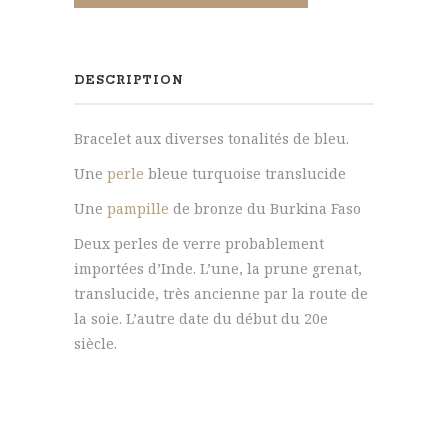
bohème,
bronze
du
DESCRIPTION
Burkina
Faso
Bracelet aux diverses tonalités de bleu.
et
verre
Une
perle
bleue turquoise translucide
d'Inde
Une
pampille
de bronze du Burkina Faso
Deux perles de verre probablement
importées d’Inde. L’une, la prune grenat,
translucide, très ancienne par la route de
la soie. L’autre date du début du 20e
siècle.