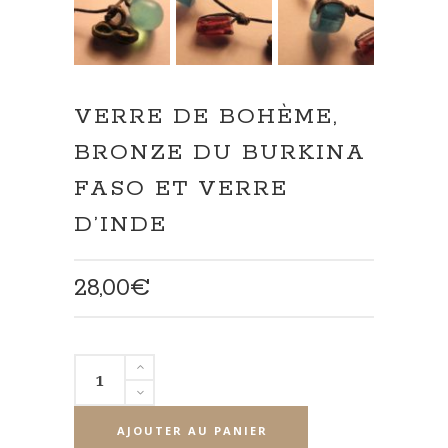
VERRE DE BOHÈME,
BRONZE DU BURKINA
FASO ET VERRE
D’INDE
28,00
€
quantité
de
Verre
AJOUTER AU PANIER
de