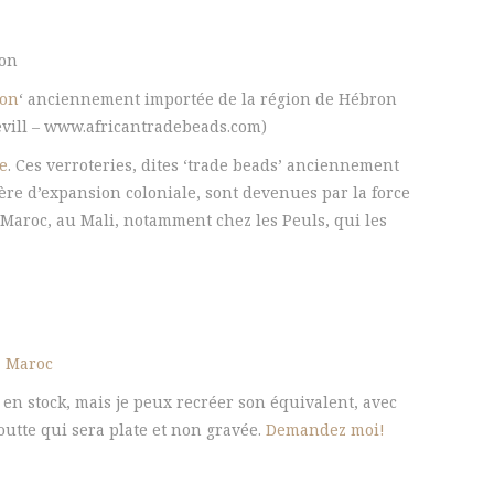
ron
on
‘ anciennement importée de la région de Hébron
Nevill – www.africantradebeads.com)
e
. Ces verroteries, dites ‘trade beads’ anciennement
’ère d’expansion coloniale, sont devenues par la force
 Maroc, au Mali, notamment chez les Peuls, qui les
,
Maroc
 en stock, mais je peux recréer son équivalent, avec
utte qui sera plate et non gravée.
Demandez moi!