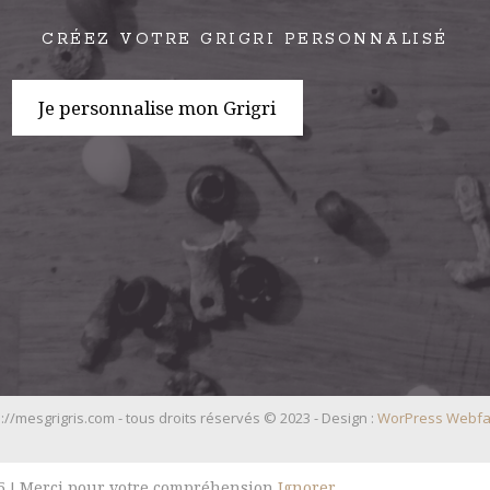
CRÉEZ VOTRE GRIGRI PERSONNALISÉ
Je personnalise mon Grigri
://mesgrigris.com - tous droits réservés © 2023 - Design :
WorPress Webfa
025 ! Merci pour votre compréhension
Ignorer