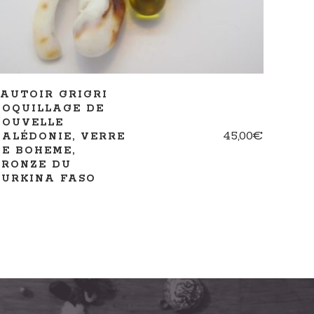
SAUTOIR GRIGRI
COQUILLAGE DE
NOUVELLE
45,00
€
CALÉDONIE, VERRE
DE BOHEME,
BRONZE DU
BURKINA FASO