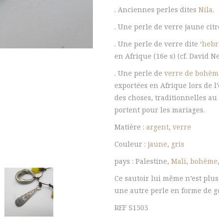
. Anciennes perles dites
Nila
.
Mali
. Une perle de verre jaune cit
. Une perle de verre dite ‘
hebr
en Afrique (16e s) (cf. David 
. Une perle de
verre de bohèm
exportées en Afrique lors de l
des choses, traditionnelles au
portent pour les mariages.
Matière :
argent
,
verre
Couleur :
jaune
,
gris
pays : Palestine,
Mali
,
bohème
Ce sautoir lui même n’est plus
une autre perle en forme de go
REF S1505