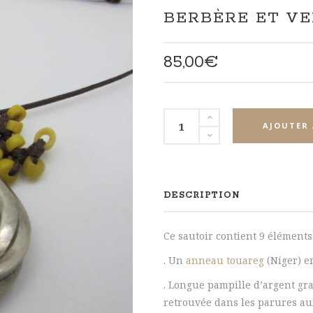
BERBÈRE ET VE
85,00
€
quantité
AJOUTER 
de
Sautoir
grigri
argent
DESCRIPTION
touareg,
berbère
Ce sautoir contient 9 éléments
et
verre
. Un
anneau touareg
(Niger) e
de
. Longue pampille d’argent gr
bohème
retrouvée dans les parures aux
du