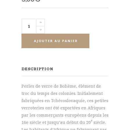
quantité
de
Perles
AJOUTER AU PANIER
de
verre
de
Bohème
DESCRIPTION
rouge
Perles de verre de Bohème, élément de
troc du temps des colonies. Initialement
fabriquées en Tchécoslovaquie, ces petites
verroteries ont été exportées en Afriques
par les commerçants européens depuis les
e
16e siècle et jusqu’au début du 20
siècle.
Les habitants d’Afrique ne fabriquant pas