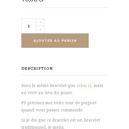
quantité
de
Bracelet
AJOUTER AU PANIER
corail
et
perle
de
DESCRIPTION
verre
Voici le même bracelet que
celui ci,
mais
en vert! au lieu du jaune.
PS précisez moi votre tour de poignet
quand vous passez commande.
Si je dis que ce bracelet est un bracelet
traditionnel, je mens.