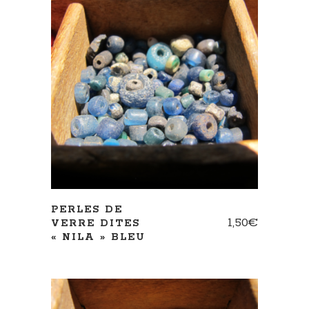
AJOUTER AU PANIER
PERLES DE
1,50
€
VERRE DITES
« NILA » BLEU