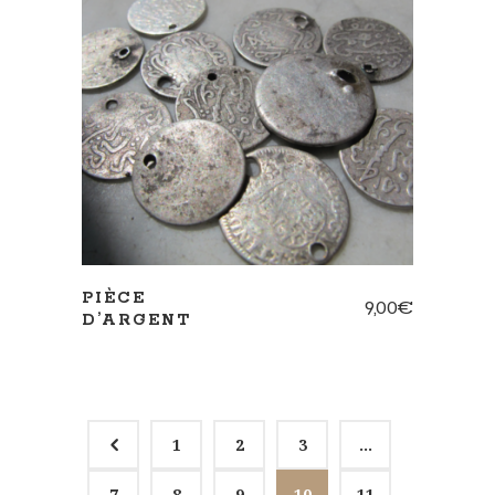
AJOUTER AU PANIER
PIÈCE
9,00
€
D’ARGENT
4
1
2
3
…
7
8
9
10
11