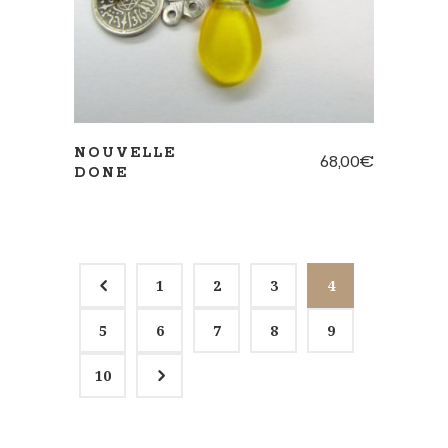
NOUVELLE
68,00
€
DONE
4
1
2
3
4
5
6
7
8
9
5
10