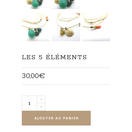
LES 5 ÉLÉMENTS
30,00
€
quantité
de
Les
AJOUTER AU PANIER
5
éléments