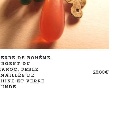
AJOUTER AU PANIER
VERRE DE BOHÊME,
ARGENT DU
MAROC, PERLE
28,00
€
ÉMAILLÉE DE
CHINE ET VERRE
D’INDE