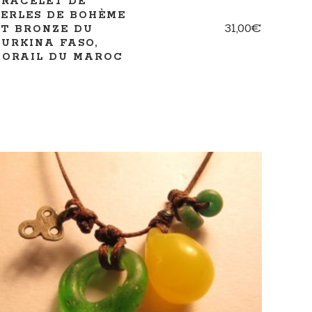
BRACELET DE
PERLES DE BOHÈME
31,00
€
ET BRONZE DU
BURKINA FASO,
CORAIL DU MAROC
AJOUTER AU PANIER