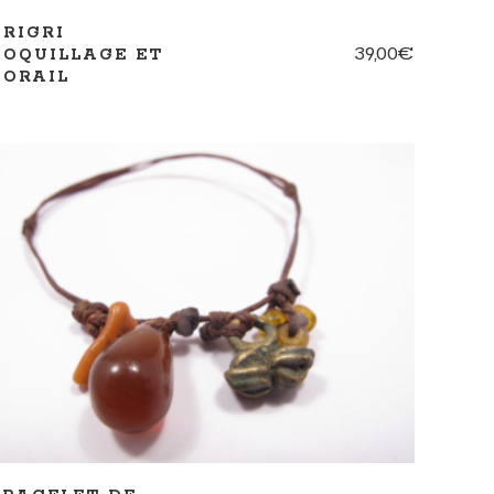
GRIGRI
39,00
€
COQUILLAGE ET
CORAIL
AJOUTER AU PANIER