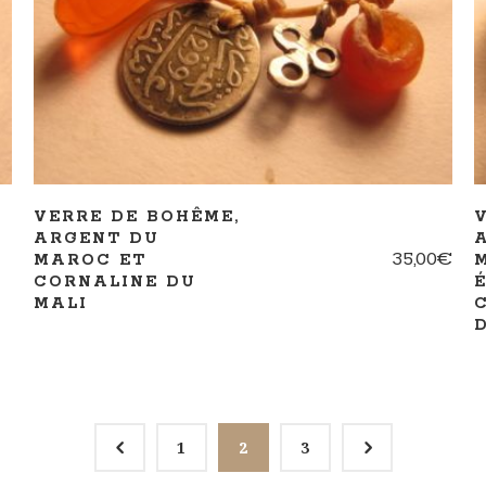
AJOUTER AU PANIER
VERRE DE BOHÊME,
ARGENT DU
35,00
€
MAROC ET
CORNALINE DU
MALI
4
5
1
2
3