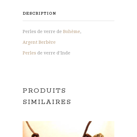
et
verre
DESCRIPTION
d'Inde,
argent
Perles de verre de
Bohème
,
du
Maroc
Argent Berbère
Perles
de verre d’Inde
PRODUITS
SIMILAIRES