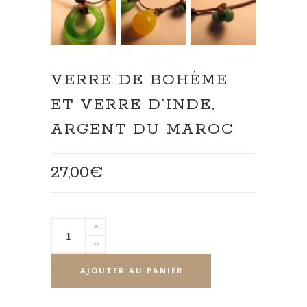
VERRE DE BOHÈME
ET VERRE D’INDE,
ARGENT DU MAROC
27,00
€
quantité
de
Verre
AJOUTER AU PANIER
de
Bohème