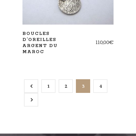
BOUCLES
D’OREILLES
110,00
€
ARGENT DU
MAROC
4
1
2
3
4
5