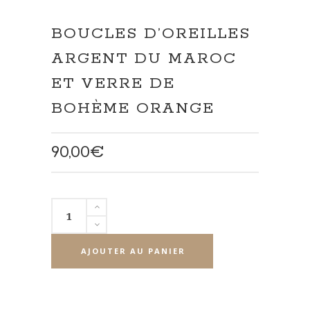
BOUCLES D’OREILLES
ARGENT DU MAROC
ET VERRE DE
BOHÈME ORANGE
90,00
€
quantité
de
Boucles
AJOUTER AU PANIER
d'oreilles
argent
du