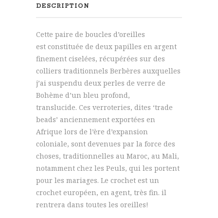
Maroc
DESCRIPTION
et
verre
Cette paire de boucles d’oreilles
de
est constituée de deux papilles en argent
Bohème
finement ciselées, récupérées sur des
orange
colliers traditionnels Berbères auxquelles
j’ai suspendu deux perles de verre de
Bohème d’un bleu profond,
translucide. Ces verroteries, dites ‘trade
beads’ anciennement exportées en
Afrique lors de l’ère d’expansion
coloniale, sont devenues par la force des
choses, traditionnelles au Maroc, au Mali,
notamment chez les Peuls, qui les portent
pour les mariages. Le crochet est un
crochet européen, en agent, très fin. il
rentrera dans toutes les oreilles!