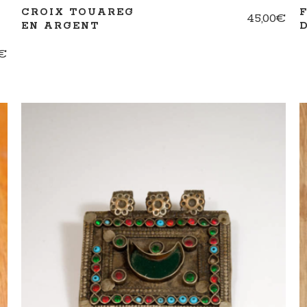
CROIX TOUAREG
45,00
€
EN ARGENT
€
AJOUTER AU PANIER