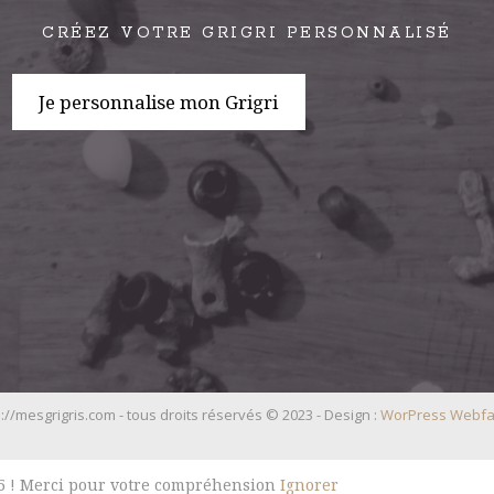
CRÉEZ VOTRE GRIGRI PERSONNALISÉ
Je personnalise mon Grigri
://mesgrigris.com - tous droits réservés © 2023 - Design :
WorPress Webfa
025 ! Merci pour votre compréhension
Ignorer