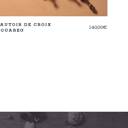
SAUTOIR DE CROIX
140,00
€
TOUAREG