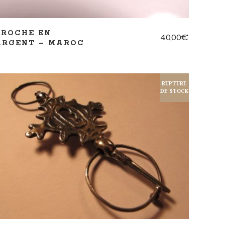
BROCHE EN
40,00
€
ARGENT – MAROC
RUPTURE
DE STOCK
LIRE LA SUITE