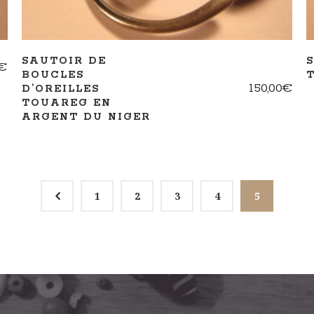
SAUTOIR DE
€
BOUCLES
150,00
€
D’OREILLES
TOUAREG EN
ARGENT DU NIGER
4
1
2
3
4
5