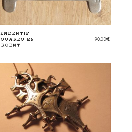
PENDENTIF
90,00
€
TOUAREG EN
ARGENT
AJOUTER AU PANIER