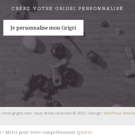
CRÉEZ VOTRE GRIGRI PERSONNALISÉ
Je personnalise mon Grigri
://mesgrigris.com - tous droits réservés © 2023 - Design :
WorPress Webfa
025 ! Merci pour votre compréhension
Ignorer