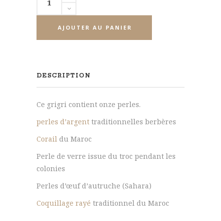
de
Perles
AJOUTER AU PANIER
de
variées
d'Afrique
de
DESCRIPTION
l'ouest
Ce grigri contient onze perles.
perles d’argent
traditionnelles berbères
Corail
du Maroc
Perle de verre issue du troc pendant les
colonies
Perles d’œuf d’autruche (Sahara)
Coquillage rayé
traditionnel du Maroc