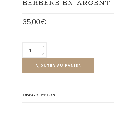
BERBÈRE EN ARGENT
35,00
€
quantité
de
Médaillon
AJOUTER AU PANIER
fleur
berbère
en
argent
DESCRIPTION