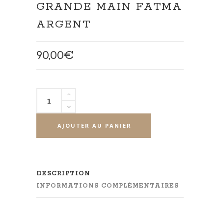
GRANDE MAIN FATMA
ARGENT
90,00
€
quantité
de
Grande
AJOUTER AU PANIER
Main
Fatma
argent
DESCRIPTION
INFORMATIONS COMPLÉMENTAIRES