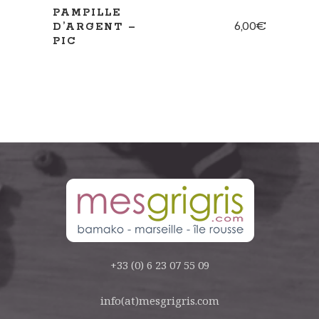
PAMPILLE
6,00
€
D’ARGENT –
PIC
+33 (0) 6 23 07 55 09
info(at)mesgrigris.com