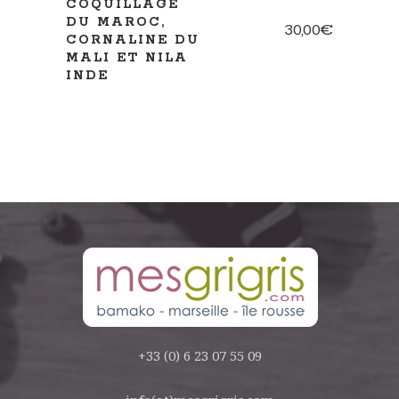
COQUILLAGE
DU MAROC,
30,00
€
CORNALINE DU
MALI ET NILA
INDE
+33 (0) 6 23 07 55 09