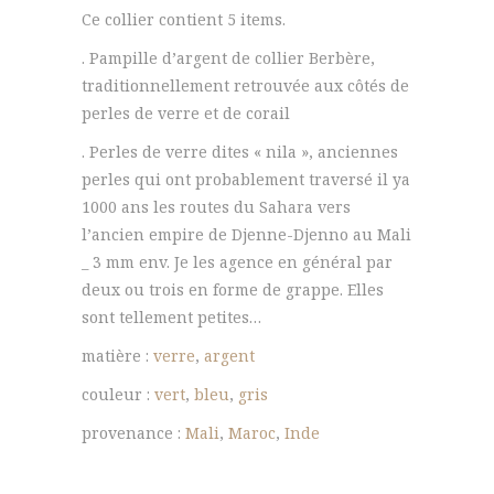
Ce collier contient 5 items.
Maroc
et
. Pampille d’argent de collier Berbère,
verre
traditionnellement retrouvée aux côtés de
d'Inde
perles de verre et de corail
. Perles de verre dites « nila », anciennes
perles qui ont probablement traversé il ya
1000 ans les routes du Sahara vers
l’ancien empire de Djenne-Djenno au Mali
_ 3 mm env. Je les agence en général par
deux ou trois en forme de grappe. Elles
sont tellement petites…
matière :
verre
,
argent
couleur :
vert
,
bleu
,
gris
provenance :
Mali
,
Maroc
,
Inde