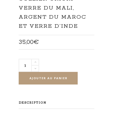
VERRE DU MALI,
ARGENT DU MAROC
ET VERRE D’INDE
35,00
€
quantité
de
collier
AJOUTER AU PANIER
grigri
verre
du
Mali,
DESCRIPTION
argent
du