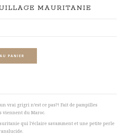
UILLAGE MAURITANIE
AU PANIER
un vrai grigri n’est ce pas?! Fait de pampilles
es viennent du Maroc.
uritanie qui l’éclaire savamment et une petite perle
ranslucide.