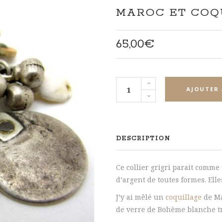
MAROC ET COQ
65,00
€
quantité
AJOUTER 
de
Collier
grigri
pampille
DESCRIPTION
d'argent
du
Ce collier grigri parait comme 
Maroc
d’argent de toutes formes. Ell
et
coquillage
J’y ai mêlé un
coquillage
de Ma
Mauritanie
de verre de Bohème blanche t