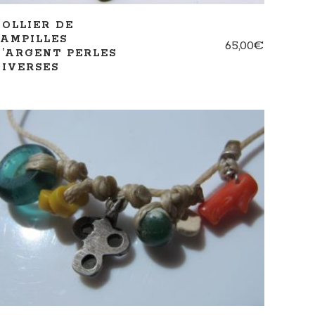
COLLIER DE
PAMPILLES
65,00
€
D’ARGENT PERLES
DIVERSES
AJOUTER AU PANIER