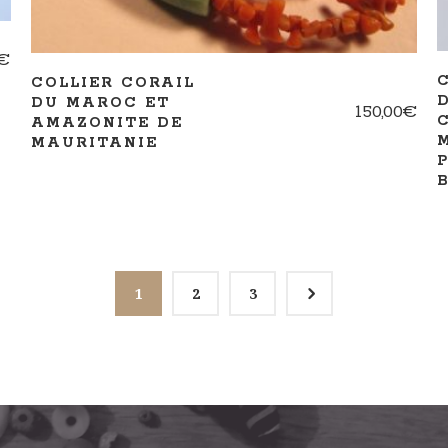
€
COLLIER CORAIL
DU MAROC ET
150,00
€
AMAZONITE DE
MAURITANIE
5
1
2
3