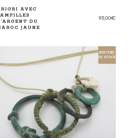
GRIGRI AVEC
PAMPILLES
95,00
€
D’ARGENT DU
MAROC JAUNE
RUPTURE
DE STOCK
LIRE LA SUITE