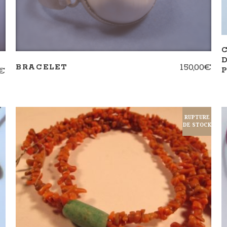
150,00
€
BRACELET
€
RUPTURE
DE STOCK
LIRE LA SUITE