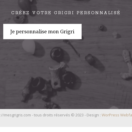
CRÉEZ VOTRE GRIGRI PERSONNALISÉ
Je personnalise mon Grigri
://mesgrigris.com - tous droits réservés © 2023 - Design :
WorPress Webfa