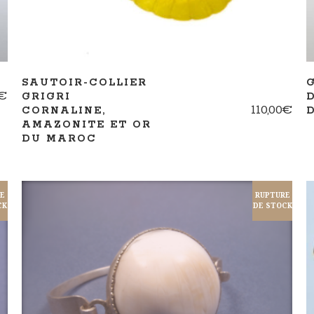
SAUTOIR-COLLIER
€
GRIGRI
110,00
€
CORNALINE,
AMAZONITE ET OR
DU MAROC
RE
RUPTURE
CK
DE STOCK
LIRE LA SUITE