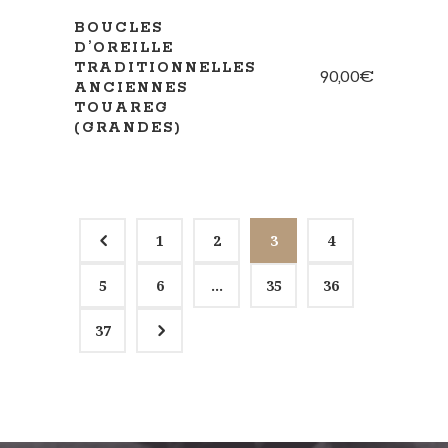
BOUCLES
D’OREILLE
TRADITIONNELLES
90,00
€
ANCIENNES
TOUAREG
(GRANDES)
4
1
2
3
4
5
6
…
35
36
5
37